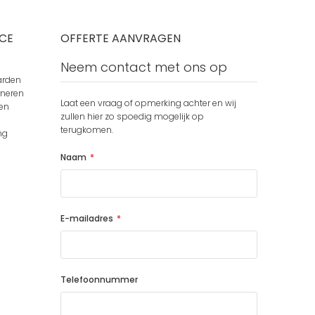
CE
OFFERTE AANVRAGEN
Neem contact met ons op
arden
rneren
Laat een vraag of opmerking achter en wij
en
zullen hier zo spoedig mogelijk op
terugkomen.
ng
Naam
E-mailadres
Telefoonnummer