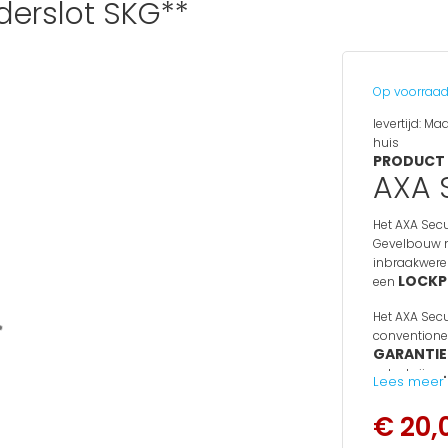
derslot SKG**
Op voorraa
levertijd:
Maa
huis
PRODUCT 
AXA 
Het AXA Secur
Gevelbouw m
inbraakweren
LOCKP
een
Het AXA Secu
conventionel
GARANTI
getest zijn 
Lees meer
"
WAT KRIJ
€ 20,
• Cilindersl