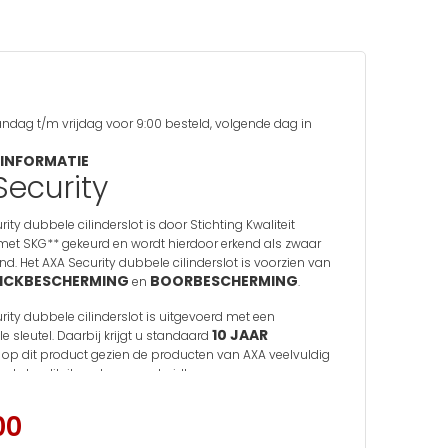
d
ndag t/m vrijdag voor 9:00 besteld, volgende dag in
INFORMATIE
Security
ity dubbele cilinderslot is door Stichting Kwaliteit
et SKG** gekeurd en wordt hierdoor erkend als zwaar
d. Het AXA Security dubbele cilinderslot is voorzien van
ICKBESCHERMING
BOORBESCHERMING
en
.
rity dubbele cilinderslot is uitgevoerd met een
10 JAAR
e sleutel. Daarbij krijgt u standaard
E
op dit product gezien de producten van AXA veelvuldig
op de kwaliteit en duurzaamheid!
GT U:
00
ot(en) in uw aangegeven lengte(s).