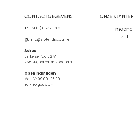
CONTACTGEGEVENS
ONZE KLANTEN
T:
+ 31 (0)10 747 00 61
maandag
zate
@:
info@slotendiscounter.nl
Adres
Berkelse Poort 27A
2651 JX, Berkel en Rodenrijs
Openingstijden
Ma - Vr 09:00 - 16:00
Za - Zo gesloten