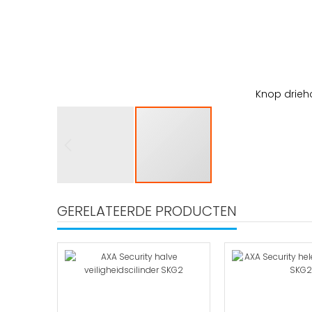
Knop drieh
Ga
naar
GERELATEERDE PRODUCTEN
het
begin
van
de
afbeeldingen-
gallerij