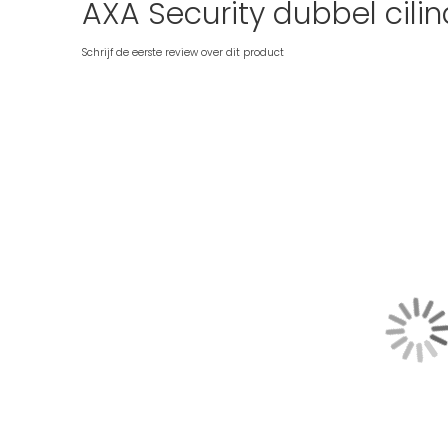
AXA Security dubbel cilin
Schrijf de eerste review over dit product
Ga
naar
het
einde
van
de
afbeeldingen-
gallerij