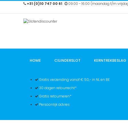
Ga
+31 (0)10 747 00 61
09:00 - 16:00 (maandag t/m vrijda
naar
de
inhoud
HOME
CILINDERSLOT
KERNTREKBESLAG
Gratis verzending vanaf € 50,- in NL en BE
30 dagen retourrecht*
Gratis retourneren*
Persoonlijk advies