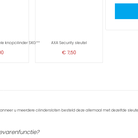
le knopcilinder SKG**
AXA Security sleutel
00
€ 7,50
wanneer u meerdere cilindersloten besteld deze allemaal met dezelfde sleutel
gevarenfunctie?