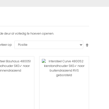
 de deur al volledig te hoeven openen.
Van
rteer op
hoog
naar
laag
sorteren