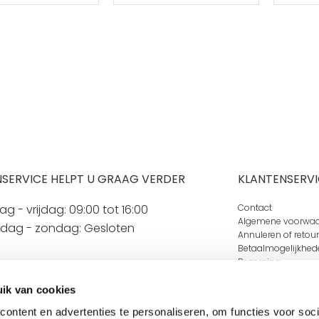
SERVICE HELPT U GRAAG VERDER
KLANTENSERVI
 - vrijdag: 09:00 tot 16:00
Contact
Algemene voorwa
rdag - zondag: Gesloten
Annuleren of retou
Betaalmogelijkhed
Bezorging
Klachtenafhandeli
Privacy
ik van cookies
ontent en advertenties te personaliseren, om functies voor soci