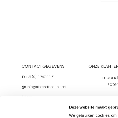
CONTACTGEGEVENS
ONZE KLANTEN
T:
+ 31 (0)10 747 00 61
maandag
zate
@:
info@slotendiscounter.nl
Adres
Berkelse Poort 27A
2651 JX, Berkel en Rodenrijs
Deze website maakt gebru
We gebruiken cookies om c
Openingstijden