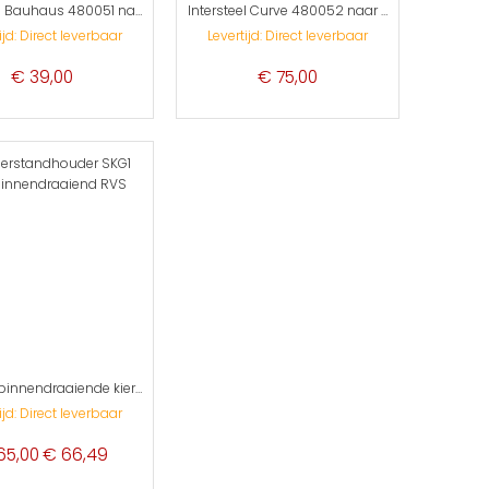
Intersteel Bauhaus 480051 naar binnendraaiende kierstandhouder SKG✓
Intersteel Curve 480052 naar buitendraaiende kierstandhouder SKG✓
ijd: Direct leverbaar
Levertijd: Direct leverbaar
€ 39,00
€ 75,00
S2 naar binnendraaiende kierstandhouder SKG*
ijd: Direct leverbaar
cial
65,00
€ 66,49
e