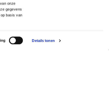
 van onze
deze gegevens
E-mailadres
 op basis van
Telefoonnummer
ing
Details tonen
Wat is uw vraag?
BEVESTIG