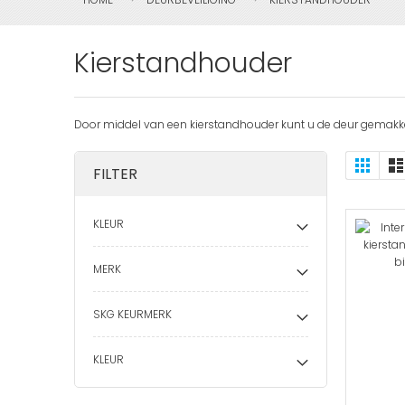
Kierstandhouder
Door middel van een kierstandhouder kunt u de deur gemakkelij
Ton
Foto-
FILTER
tabel
als
KLEUR
MERK
SKG KEURMERK
KLEUR