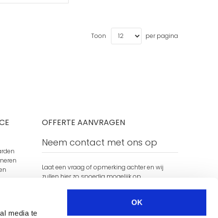
Toon
per pagina
CE
OFFERTE AANVRAGEN
Neem contact met ons op
arden
rneren
Laat een vraag of opmerking achter en wij
en
zullen hier zo spoedig mogelijk op
terugkomen.
ng
OK
Naam
al media te