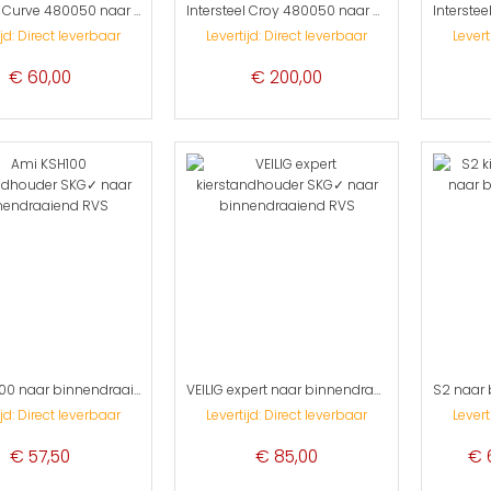
Intersteel Curve 480050 naar binnendraaiende kierstandhouder SKG✓
Intersteel Croy 480050 naar binnendraaiende kierstandhouder SKG✓
ijd: Direct leverbaar
Levertijd: Direct leverbaar
Levert
€ 60,00
€ 200,00
Ami KSH100 naar binnendraaiende kierstandhouder SKG✓
VEILIG expert naar binnendraaiende kierstandhouder SKG✓
ijd: Direct leverbaar
Levertijd: Direct leverbaar
Levert
Spe
€ 57,50
€ 85,00
€ 
Pric