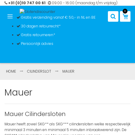
Ga
+31 (0)10 747 00 61
09:00 - 16:00 (maandag t/m vrijdag)
naar
0
de
Win
Gratis verzending vanaf € 50,- in NL en BE
inhoud
30 dagen retourrecht*
Gratis retourneren*
Persoonlijk advies
HOME
CILINDERSLOT
MAUER
Mauer
Mauer Cilindersloten
Mauer heeft zowel SKG** als SKG*** cilindersloten welke respectievelijk
minimaal 3 minuten
en
minimaal 5 minuten inbraakwerend
zijn. De