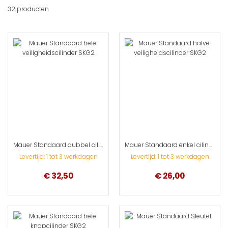
laa
32
producten
sort
Mauer Standaard dubbel cilinderslot SKG**
Mauer Standaard enkel cilinderslot SKG**
Levertijd: 1 tot 3 werkdagen
Levertijd: 1 tot 3 werkdagen
€ 32,50
€ 26,00