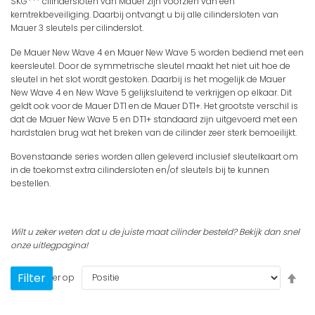
SKG*** cilindersloten van Mauer zijn voorzien van een
kerntrekbeveiliging. Daarbij ontvangt u bij alle cilindersloten van
Mauer
3 sleutels per cilinderslot
.
De Mauer New Wave 4 en Mauer New Wave 5 worden bediend met een
keersleutel. Door de symmetrische sleutel maakt het niet uit hoe de
sleutel in het slot wordt gestoken. Daarbij is het mogelijk de Mauer
New Wave 4 en New Wave 5 gelijksluitend te verkrijgen op elkaar. Dit
geldt ook voor de Mauer DT1 en de Mauer DT1+. Het grootste verschil is
dat de Mauer New Wave 5 en DT1+ standaard zijn uitgevoerd met een
hardstalen brug wat het breken van de cilinder zeer sterk bemoeilijkt.
Bovenstaande series worden allen geleverd inclusief sleutelkaart om
in de toekomst extra cilindersloten en/of sleutels bij te kunnen
bestellen.
Wilt u zeker weten dat u de juiste maat cilinder besteld? Bekijk dan snel
onze
uitlegpagina
!
Van
Filter
Sorteer op
hoo
naa