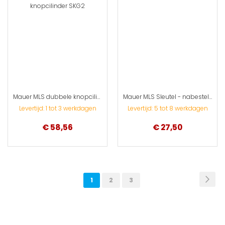
Mauer MLS dubbele knopcilinder SKG**
Mauer MLS Sleutel - nabestellen
Levertijd: 1 tot 3 werkdagen
Levertijd: 5 tot 8 werkdagen
€ 58,56
€ 27,50
Pagina
Pag
Vol
U
Pagina
Pagina
1
2
3
lees
momenteel
pagina