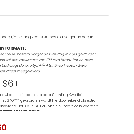
d
ndag t/m vrijdag voor 9:00 besteld, volgende dag in
INFORMATIE
 voor 09:00 besteld, volgende werkdag in huis geldt voor
en tot een maximum van 100 mm totaal.
Boven deze
bedraagt de levertijd +/- 4 tot 5 werkweken.
Extra
den direct meegeleverd.
 S6+
 dubbele cilinderslot is door Stichting Kwaliteit
et SKG*** gekeurd en wordt hierdoor erkend als extra
kwerend. Het Abus S6+ dubbele cilinderslot is voorzien
RNTREKBEVEIIGING,
ICKBESCHERMING,
BREEKBESCHERMING
een
en
KLOPMETHODE
ing tegen de
.
50
 dubbele cilinderslot is uitgevoerd met een