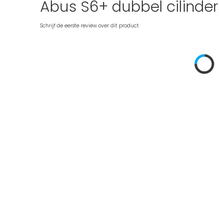
Abus S6+ dubbel cilinder
Schrijf de eerste review over dit product
Ga
naar
het
einde
van
de
afbeeldingen-
gallerij