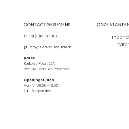
CONTACTGEGEVENS
ONZE KLANTEN
T:
+ 31 (0)10 747 00 61
maandag
zate
@:
info@slotendiscounter.nl
Adres
Berkelse Poort 27A
2651 JX, Berkel en Rodenrijs
Openingstijden
Ma - Vr 09:00 - 16:00
Za - Zo gesloten