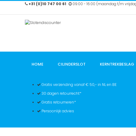
Ga
+31 (0)10 747 00 61
09:00 - 16:00 (maandag t/m vrijda
naar
de
inhoud
HOME
CILINDERSLOT
KERNTREKBESLAG
Gratis verzending vanaf € 50,- in NL en BE
30 dagen retourrecht*
Gratis retourneren*
Persoonlijk advies