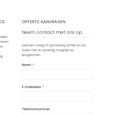
CE
OFFERTE AANVRAGEN
Neem contact met ons op
arden
rneren
Laat een vraag of opmerking achter en wij
en
zullen hier zo spoedig mogelijk op
terugkomen.
ng
Naam
E-mailadres
Telefoonnummer