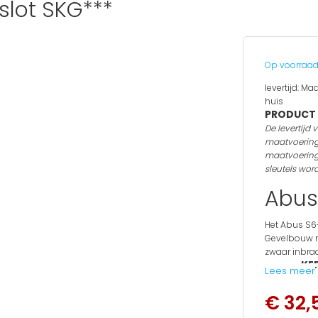
slot SKG***
Op voorraa
levertijd:
Maa
huis
PRODUCT 
De levertijd
maatvoering
maatvoering 
sleutels wor
Abus
Het Abus S6+
Gevelbouw m
zwaar inbraa
KE
van een
Lees meer
"
LOCKP
een
een beveilig
€ 32,
Het Abus S6+