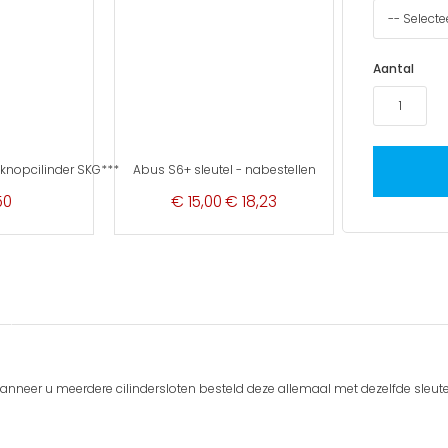
Aantal
knopcilinder SKG***
Abus S6+ sleutel - nabestellen
Special
50
€ 15,00
€ 18,23
Price
wanneer u meerdere cilindersloten besteld deze allemaal met dezelfde sleutel