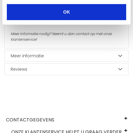
*
Let op: Sleutels zijn maatwerk en vallen buiten het
OK
herroepingsrecht zoals genoemd in artikel 6 en 8 van de
algemene voorwaarden.
Meer informatie nodig? Neemt u dan
contact
op met onze
klantenservice!
Meer informatie
Reviews
CONTACTGEGEVENS
ONZE KLANTENSERVICE HELPT U GRAAG VERDER