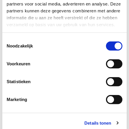
partners voor social media, adverteren en analyse. Deze
partners kunnen deze gegevens combineren met andere
informatie die u aan ze heeft verstrekt of die ze hebben
Aantal
verzameld op basis van uw gebruik van hun services.
Toestemmingsselectie
Noodzakelijk
IN WINKELWAGEN
Voorkeuren
Gegevens
Statistieken
Op bestaande sleutelcode
Marketing
bestellen?
Vul bovenstaand uw sleutelcode in tijdens het bestellen van
de extra sleutel(s).
Details tonen