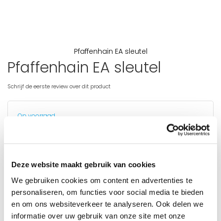
Pfaffenhain EA sleutel
Pfaffenhain EA sleutel
Ga
naar
het
Schrijf de eerste review over dit product
begin
van
de
Op voorraad
afbeeldingen-
gallerij
levertijd:
5 tot 10 werkdagen
PRODUCT INFORMATIE
Hier kunt u Pfaffenhain EA sleutels op sleutelcode bijbestellen.
Deze website maakt gebruik van cookies
€ 15,00
We gebruiken cookies om content en advertenties te
personaliseren, om functies voor social media te bieden
Uw sleutelcode (indien gelijksluitend op bestaande
en om ons websiteverkeer te analyseren. Ook delen we
sleutelcode)
informatie over uw gebruik van onze site met onze