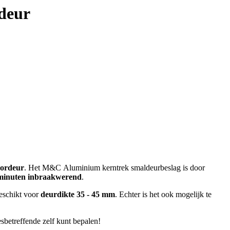
deur
or
deur
. Het M&C Aluminium kerntrek smaldeurbeslag is door
minuten inbraakwerend
.
eschikt voor
deurdikte 35 - 45 mm
. Echter is het ook mogelijk te
sbetreffende zelf kunt bepalen!